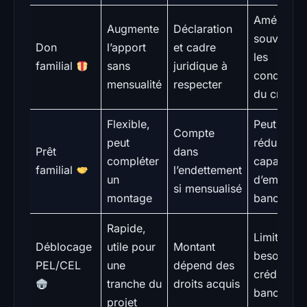
Améliore
Augmente
Déclaration
souvent
Don
l’apport
et cadre
les
familial
sans
juridique à
conditions
mensualité
respecter
du crédit
Flexible,
Peut
Compte
peut
réduire la
Prêt
dans
compléter
capacité
familial
l’endettement
un
d’emprunt
si mensualisé
montage
bancaire
Rapide,
Limite le
Déblocage
utile pour
Montant
besoin de
PEL/CEL
une
dépend des
crédit
tranche du
droits acquis
bancaire
projet