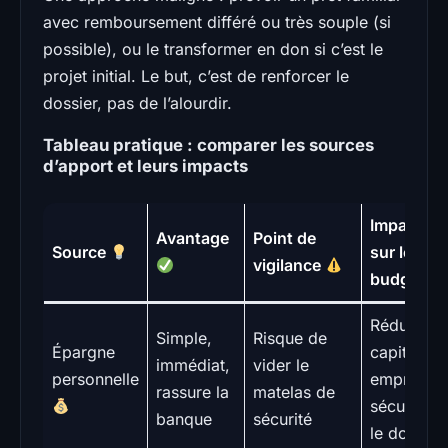
avec remboursement différé ou très souple (si
possible), ou le transformer en don si c’est le
projet initial. Le but, c’est de renforcer le
dossier, pas de l’alourdir.
Tableau pratique : comparer les sources
d’apport et leurs impacts
Impact
Avantage
Point de
Source
sur le
vigilance
budget
Réduit le
Simple,
Risque de
Épargne
capital
immédiat,
vider le
personnelle
emprunté,
rassure la
matelas de
sécurise
banque
sécurité
le dossier