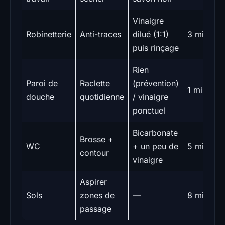
Vinaigre
Robinetterie
Anti-traces
dilué (1:1)
3 min
puis rinçage
Rien
Paroi de
Raclette
(prévention)
1 min
douche
quotidienne
/ vinaigre
ponctuel
Bicarbonate
Brosse +
WC
+ un peu de
5 min
contour
vinaigre
Aspirer
Sols
zones de
—
8 min
passage